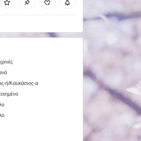
χρινές
ανά
ός-ή/Καυκάσιος-α
ποιημένο
λο
λο