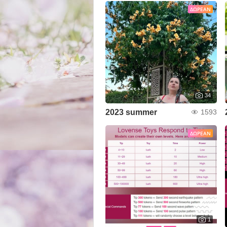
ΔΩΡΕΆΝ
34
2023 summer
1593
ΔΩΡΕΆΝ
1