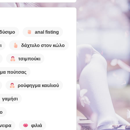
δύσιμο
anal fisting
ι
δάχτυλο στον κώλο
τσιμπούκι
μα πούτσας
ρούφηγμα καυλιού
γαμήσι
ο
νειρα
φιλιά