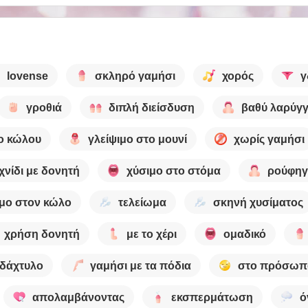
lovense
σκληρό γαμήσι
χορός
γ
γροθιά
διπλή διείσδυση
βαθύ λαρύγγ
ο κώλου
γλείψιμο στο μουνί
χωρίς γαμήσι
χνίδι με δονητή
χύσιμο στο στόμα
ρούφηγ
μο στον κώλο
τελείωμα
σκηνή χυσίματος
χρήση δονητή
με το χέρι
ομαδικό
δάχτυλο
γαμήσι με τα πόδια
στο πρόσωπ
απολαμβάνοντας
εκσπερμάτωση
ό