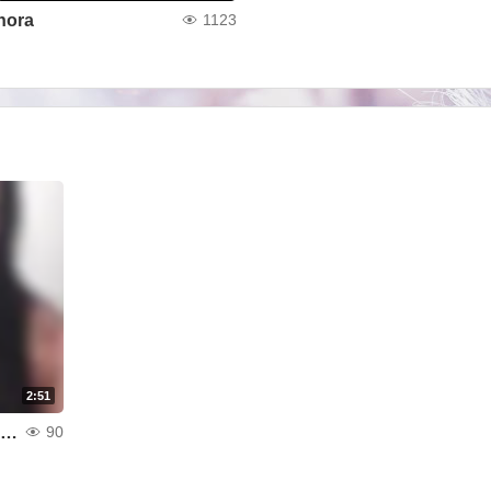
nora
1123
2:51
une petite presentation sur moi ...j espere que ca vous plait et je souhaite que vous viendras me visiter pour passer quelques moments erotiques pleins du plaisir ensemble ..... pour mieux se conaitre et peut etre devenir des bons amis
90