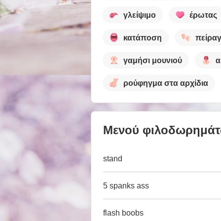
γλείψιμο
έρωτας
κατάποση
πείρα
γαμήσι μουνιού
α
ρούφηγμα στα αρχίδια
Μενού φιλοδωρημά
stand
5 spanks ass
flash boobs