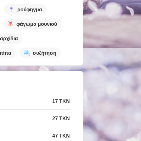
ρούφηγμα
φάγωμα μουνιού
 αρχίδια
πίπα
συζήτηση
17 TKN
27 TKN
47 TKN