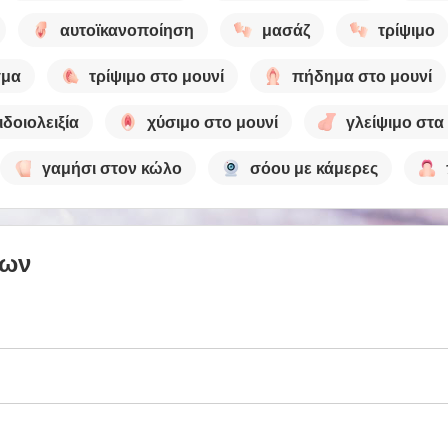
αυτοϊκανοποίηση
μασάζ
τρίψιμο
γμα
τρίψιμο στο μουνί
πήδημα στο μουνί
ιδοιολειξία
χύσιμο στο μουνί
γλείψιμο στα
γαμήσι στον κώλο
σόου με κάμερες
των