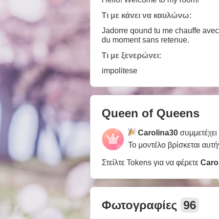
Τι με κάνει να καυλώνω:
Jadorre qound tu me chauffe avec des vibrations, te voir en cam pour plus de plaisir, se laisser aller à nos fantasmes et nos envies
du moment sans retenue.
Τι με ξενερώνει:
impolitese
Queen of Queens
Carolina30
συμμετέχει
Το μοντέλο βρίσκεται αυτή
Στείλτε Tokens για να φέρετε
Caro
Φωτογραφίες
96