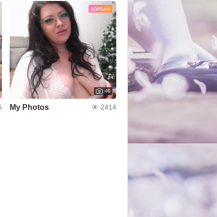
ΔΩΡΕΆΝ
46
My Photos
6
2414