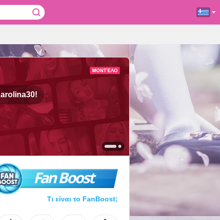
arolina30!
Fan Boost
Τι είναι το FanBoost;