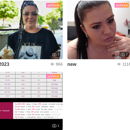
ΔΩΡΕΆΝ
ΔΩΡΕΆΝ
7
7
2023
new
966
111
ΔΩΡΕΆΝ
1