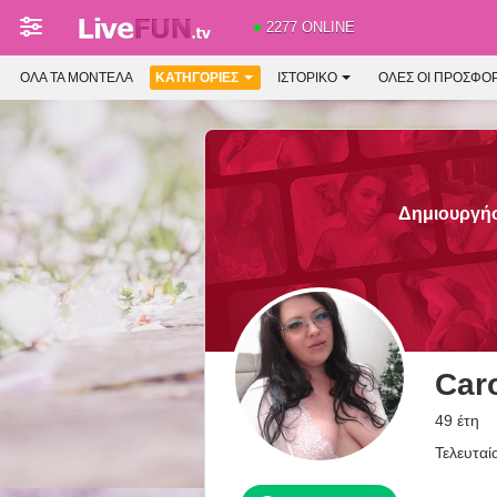
2277 ONLINE
ΌΛΑ ΤΑ ΜΟΝΤΈΛΑ
ΚΑΤΗΓΟΡΊΕΣ
ΙΣΤΟΡΙΚΌ
ΟΛΕΣ ΟΙ ΠΡΟΣΦΟ
Δημιουργήστ
Car
49 έτη
Τελευταί