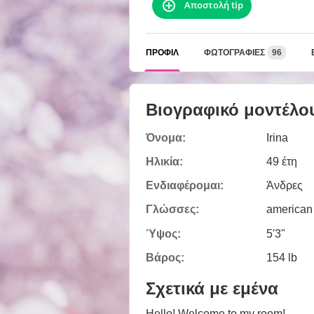
Αποστολή tip
ΠΡΟΦΊΛ
ΦΩΤΟΓΡΑΦΊΕΣ
96
Βιογραφικό μοντέλο
Όνομα:
Irina
Ηλικία:
49 έτη
Ενδιαφέρομαι:
Άνδρες
Γλώσσες:
american
Ύψος:
5'3"
Βάρος:
154 lb
Σχετικά με εμένα
Hello! Welcome to my room!