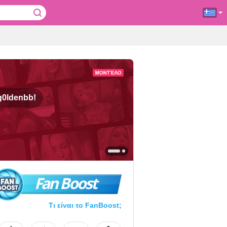
g0ldenbb!
Fan Boost
Τι είναι το FanBoost;