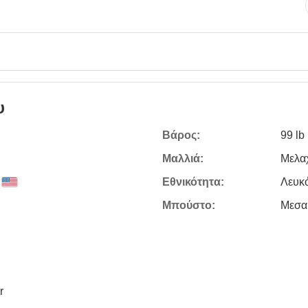
υ
Βάρος:
99 lb
Μαλλιά:
Μελα
Εθνικότητα:
Λευκ
Μπούστο:
Μεσα
r