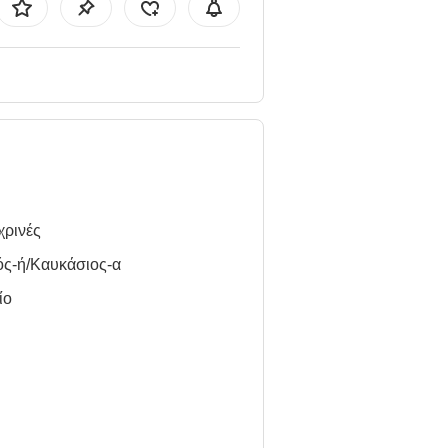
χρινές
ός-ή/Καυκάσιος-α
ίο