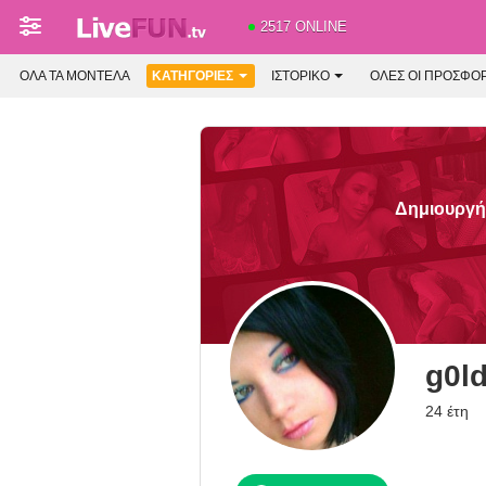
2517 ONLINE
ΌΛΑ ΤΑ ΜΟΝΤΈΛΑ
ΚΑΤΗΓΟΡΊΕΣ
ΙΣΤΟΡΙΚΌ
ΟΛΕΣ ΟΙ ΠΡΟΣΦΟ
Δημιουργήσ
g0l
24 έτη