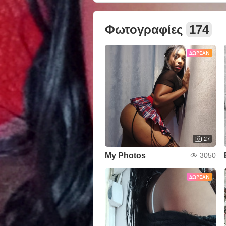
Φωτογραφίες
174
ΔΩΡΕΆΝ
27
My Photos
3050
ΔΩΡΕΆΝ