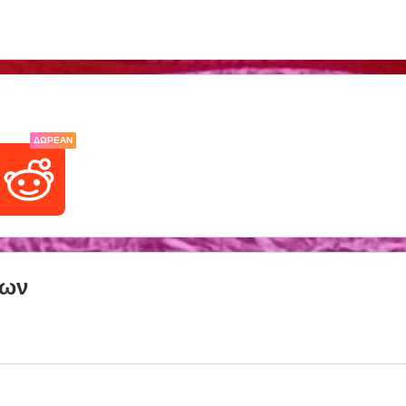
ΔΩΡΕΆΝ
των