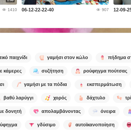
06-12-22-22-40
12-09-2
1410
907
ικό παιχνίδι
γαμήσι στον κώλο
πήδημα σ
ε κάμερες
συζήτηση
ρούφηγμα πούτσας
σι
γαμήσι με τα πόδια
εκσπερμάτωση
βαθύ λαρύγγι
χορός
δάχτυλο
τρ
 με δονητή
απολαμβάνοντας
όνειρα
ύφηγμα
γδύσιμο
αυτοϊκανοποίηση