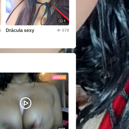
6
Drácula sexy
6
678
ΔΩΡΕΆΝ
0:59