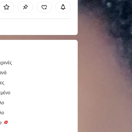
χρινές
ανά
ες
σμένο
λο
λο
le