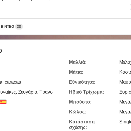
ΒΊΝΤΕΟ
38
υ
Μαλλιά:
Μελα
Μάτια:
Καστ
a, caracas
Εθνικότητα:
Μαύρ
υναίκες, Zευγάρια, Τρανσ
Ηβικό Τρίχωμα:
Ξυρι
Μπούστο:
Μεγά
Κώλος:
Μεγά
Κατάσταση
Sing
σχέσης: