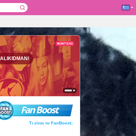
ALIKIDMAN!
Fan Boost
Τι είναι το FanBoost;