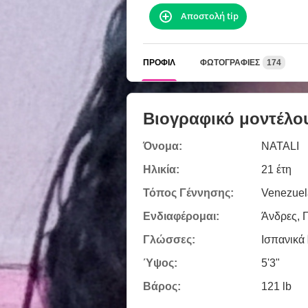
Αποστολή tip
ΠΡΟΦΊΛ
ΦΩΤΟΓΡΑΦΊΕΣ
174
Βιογραφικό μοντέλο
Όνομα:
NATALI
Ηλικία:
21 έτη
Τόπος Γέννησης:
Venezuel
Ενδιαφέρομαι:
Άνδρες, Γ
Γλώσσες:
Ισπανικά
Ύψος:
5'3"
Βάρος:
121 lb