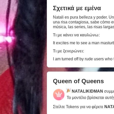
Σχετικά με εμένα
Natali es pura belleza y poder. Un
una risa contagiosa, sabe cómo encen
música, las series, las risas larg
conectar. Trabajadora y encantadora, Natali es
Τι με κάνει να καυλώνω:
ves… la sientes.
It excites me to see a man mastur
Τι με ξενερώνει:
I am turned off by rude users who t
Queen of Queens
NATALIKIDMAN
συμμε
Το μοντέλο βρίσκεται αυτή
Στείλτε Tokens για να φέρετε
NAT