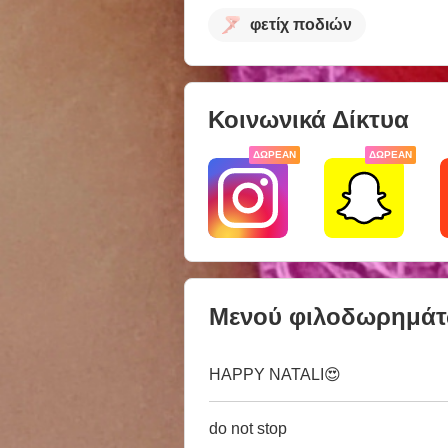
φετίχ ποδιών
Κοινωνικά Δίκτυα
ΔΩΡΕΆΝ
ΔΩΡΕΆΝ
Μενού φιλοδωρημά
HAPPY NATALI😍
do not stop