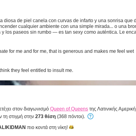
a diosa de piel canela con curvas de infarto y una sonrisa que d
der cualquier ambiente con una simple mirada... o una broma inesper
as y los paseos sin rumbo — es tan sexy como auténtica. Le enca
 esa mezcla explosiva entre ternura y fuego. Cuando entra en cámara, no solo la
bate for me and for me, that is generous and makes me feel wet
hink they feel entitled to insult me.
τέχει στον διαγωνισμό
Queen of Queens
της Λατινικής Αμερική
ν τη στιγμή στην
273 θέση
(368 πόντοι).
ALIKIDMAN
πιο κοντά στη
νίκη!