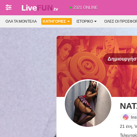
2321 ONLINE
ΌΛΑ ΤΑ ΜΟΝΤΈΛΑ
ΚΑΤΗΓΟΡΊΕΣ
ΙΣΤΟΡΙΚΌ
ΟΛΕΣ ΟΙ ΠΡΟΣΦΟ
Δημιουργήστ
NAT
In
21 έτη, 
Τελευταί