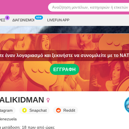
ΡΕΣ
ΔΙΑΓΩΝΙΣΜΟΊ
LIVEFUN APP
ε έναν λογαριασμό και ξεκινήστε να συνομιλείτε με το
NAT
ΕΓΓΡΑΦΉ
ALIKIDMAN
stagram
Snapchat
Reddit
Venezuela
α μετάδοση: 18 πριν από ώρες