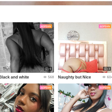
ΔΩΡΕΆΝ
ΔΩΡΕΆΝ
6
3
Black and white
Naughty but Nice
568
60
ΔΩΡΕΆΝ
ΔΩΡΕΆΝ