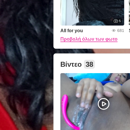
5
All for you
681
Προβολή όλων των φωτο
Βίντεο
38