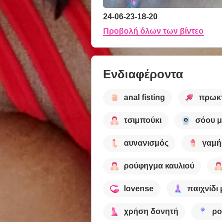
24-06-23-18-20
Προβολή όλων των βίντεο
Ενδιαφέροντα
anal fisting
πρωκτ
τσιμπούκι
σόου μ
αυνανισμός
γαμή
ρούφηγμα καυλιού
lovense
παιχνίδι
χρήση δονητή
ρο