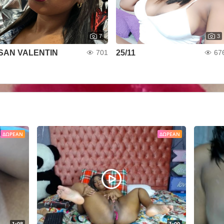
7
3
SAN VALENTIN
25/11
701
67
ΔΩΡΕΆΝ
ΔΩΡΕΆΝ
1:08
1:00