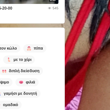
5-20-00
545
τον κώλο
πίπα
με το χέρι
διπλή διείσδυση
ίψιμο
φιλιά
γαμήσι με δονητή
ομαδικό