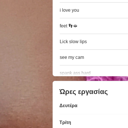
i love you
feet 👣🫦
Lick slow lips
see my cam
spank ass hard
Ώρες εργασίας
Δευτέρα
Τρίτη