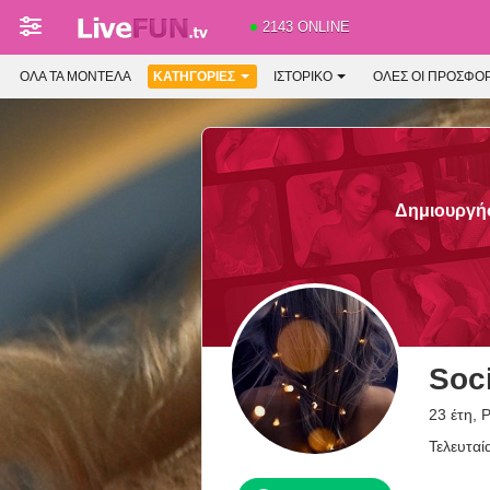
2143 ONLINE
ΌΛΑ ΤΑ ΜΟΝΤΈΛΑ
ΚΑΤΗΓΟΡΊΕΣ
ΙΣΤΟΡΙΚΌ
ΟΛΕΣ ΟΙ ΠΡΟΣΦΟ
Δημιουργήσ
Soci
23 έτη, 
Τελευταί