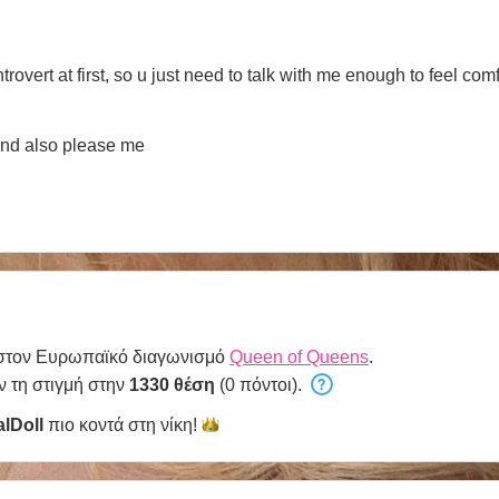
ntrovert at first, so u just need to talk with me enough to feel comf
and also please me
 στον Ευρωπαϊκό διαγωνισμό
Queen of Queens
.
ν τη στιγμή στην
1330 θέση
(0 πόντοι).
alDoll
πιο κοντά στη
νίκη!