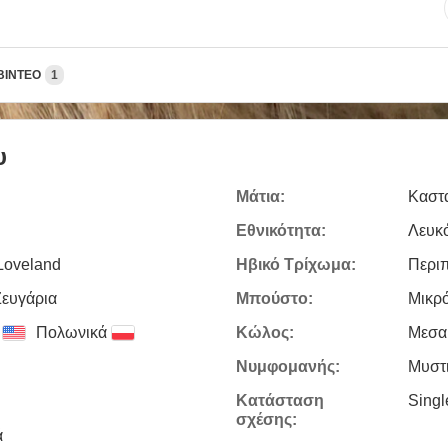
ΒΊΝΤΕΟ
1
υ
Μάτια:
Καστ
Εθνικότητα:
Λευκ
 Loveland
Ηβικό Τρίχωμα:
Περι
Zευγάρια
Μπούστο:
Μικρ
Πολωνικά
Κώλος:
Μεσα
Νυμφομανής:
Μυστ
Κατάσταση
Sing
σχέσης:
ά