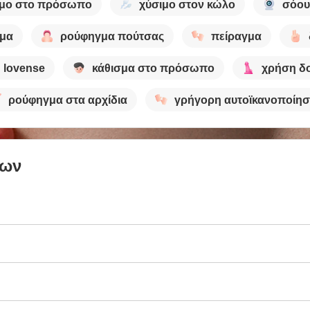
ιμο στο πρόσωπο
χύσιμο στον κώλο
σόου
μα
ρούφηγμα πούτσας
πείραγμα
lovense
κάθισμα στο πρόσωπο
χρήση δ
ρούφηγμα στα αρχίδια
γρήγορη αυτοϊκανοποίη
των