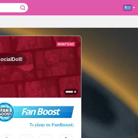
ocialDoll!
Fan Boost
Τι είναι το FanBoost;