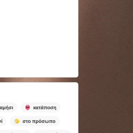
αμήσι
κατάποση
νί
στο πρόσωπο