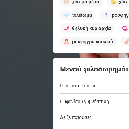
χύσιμο μέσα
χύσ
τελείωμα
ρούφηγ
θηλυκή κυριαρχία
ρούφηγμα καυλιού
Μενού φιλοδωρημά
Πέσε στα τέσσερα
Εμφανίσου γυμνόστηθη
Δείξε πατούσες