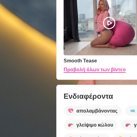
Smooth Tease
Προβολή όλων των βίντεο
Ενδιαφέροντα
απολαμβάνοντας
γλείψιμο κώλου
γ