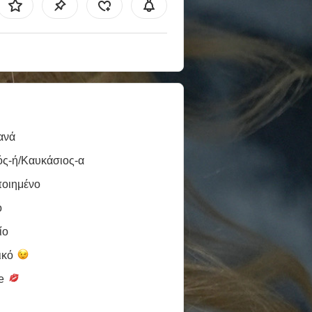
ανά
ός-ή/Καυκάσιος-α
ποιημένο
ό
ίο
ικό
le